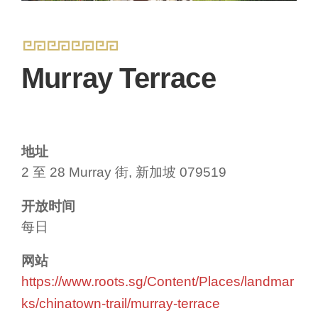
Murray Terrace
地址
2 至 28 Murray 街, 新加坡 079519
开放时间
每日
网站
https://www.roots.sg/Content/Places/landmar
ks/chinatown-trail/murray-terrace