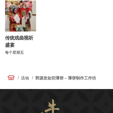
传统戏曲视听
盛宴
每个星期五
/
/
活动
郭源发如切薄饼 – 薄饼制作工作坊