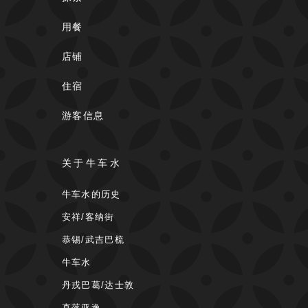
用餐
店铺
住宿
游客信息
关于牛车水
牛车水的历史
安祥/客纳街
恭锡/武吉巴梳
牛车水
丹戎巴葛/达士敦
直落亚逸