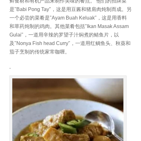
鲜食材和有机产品来制作美味的餐点。
他们的招牌菜
是"Babi Pong Tay"，这是用豆酱和猪肩肉炖制而成。另
一个必尝的菜肴是"Ayam Buah Keluak"，这是用香料
和草药炖制的鸡肉。其他菜肴包括"Ikan Masak Assam
Gulai"，一道用辛辣的罗望子汁焖煮的鲭鱼片，以
及"Nonya Fish head Curry"，一道用红鲷鱼头、秋葵和
茄子烹制的传统家常咖喱。
.