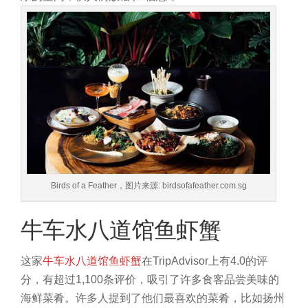
Birds of a Feather，图片来源: birdsofafeather.com.sg
牛车水八道馆鱼虾蟹
这家
牛车水八道馆鱼虾蟹
在TripAdvisor上有4.0的评
分，有超过1,100条评价，吸引了许多食客品尝美味的
海鲜菜肴。许多人提到了他们最喜欢的菜肴，比如扬州