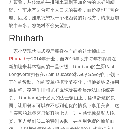
方菜肴，从传统的牛排和土豆到更加奇特的龙虾和螃
蟹。牛车水有适合每个人口味的菜肴，而价格也非常合
理。因此，如果您想找一个吃西餐的好地方，请来新加
坡牛车水。您绝对不会失望的。
Rhubarb
一家小型现代法式餐厅藏身在宁静的达士顿山上。
Rhubarb
于2014年开业，自2016年以来每年都保持在
新加坡米其林指南的一星评级。Rhubarb的主厨Paul
Longworth拥有在Alain Ducasse和Guy Savoy的带领下
工作的经验。他的菜单根据季节变化，但他始终坚持用
油封鸭、鞑靼牛排和龙虾馄饨等菜肴展示法国传统美
食。
Rhubarb位于迷人的达士顿山上，提供舒适的氛
围，让用餐者可以在不感到仓促的情况下享用美食。这
个亲密的就餐区只能容纳七人，让人感觉像是私人晚
宴。客人受到员工的特别关照，并享用免费的新鲜面
包。
主厨与他年轻的团队分享他独特的法式烹饪方法。