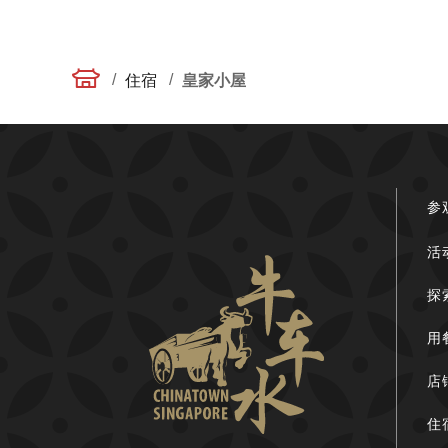
/
/
住宿
皇家小屋
参
活
探
用
店
住