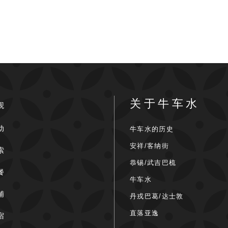
关于牛车水
观
动
牛车水的历史
安祥/客纳街
索
恭锡/武吉巴梳
餐
牛车水
铺
丹戎巴葛/达士敦
直落亚逸
宿