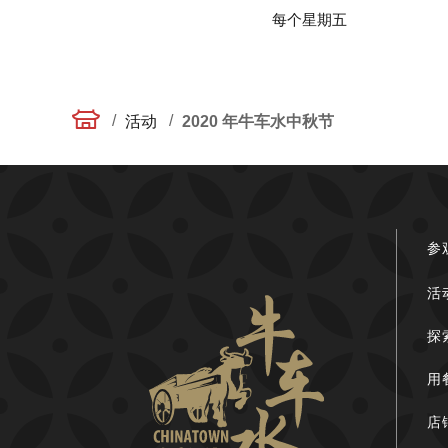
每个星期五
/
/
活动
2020 年牛车水中秋节
参
活
探
用
店