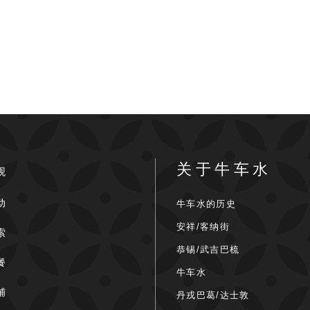
关于牛车水
观
动
牛车水的历史
安祥/客纳街
索
恭锡/武吉巴梳
餐
牛车水
铺
丹戎巴葛/达士敦