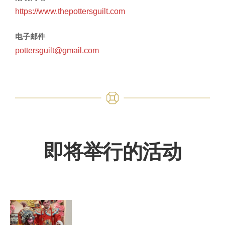
https://www.thepottersguilt.com
电子邮件
pottersguilt@gmail.com
即将举行的活动