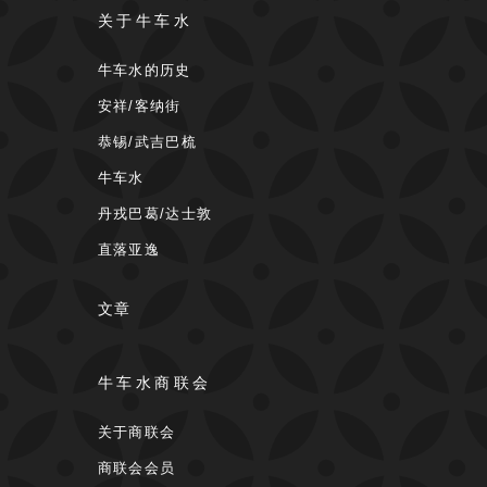
关于牛车水
牛车水的历史
安祥/客纳街
恭锡/武吉巴梳
牛车水
丹戎巴葛/达士敦
直落亚逸
文章
牛车水商联会
关于商联会
商联会会员