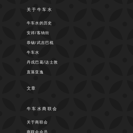
关于牛车水
牛车水的历史
安祥/客纳街
恭锡/武吉巴梳
牛车水
丹戎巴葛/达士敦
直落亚逸
文章
牛车水商联会
关于商联会
商联会会员