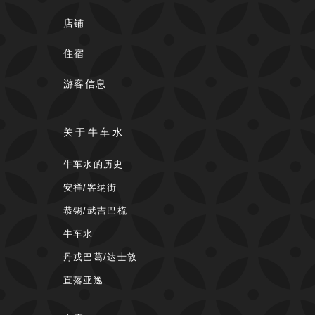
店铺
住宿
游客信息
关于牛车水
牛车水的历史
安祥/客纳街
恭锡/武吉巴梳
牛车水
丹戎巴葛/达士敦
直落亚逸