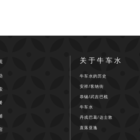
关于牛车水
观
动
牛车水的历史
安祥/客纳街
索
恭锡/武吉巴梳
餐
牛车水
铺
丹戎巴葛/达士敦
直落亚逸
宿