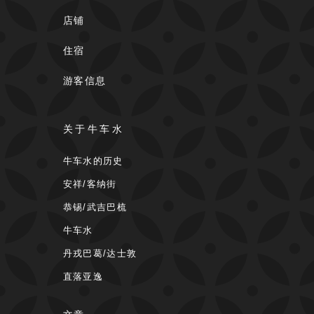
店铺
住宿
游客信息
关于牛车水
牛车水的历史
安祥/客纳街
恭锡/武吉巴梳
牛车水
丹戎巴葛/达士敦
直落亚逸