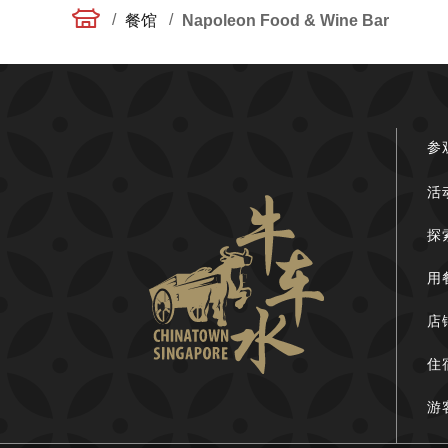
/
/
餐馆
Napoleon Food & Wine Bar
参
活
探
用
店
住
游