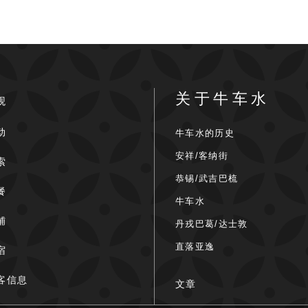
关于牛车水
观
动
牛车水的历史
安祥/客纳街
索
恭锡/武吉巴梳
餐
牛车水
铺
丹戎巴葛/达士敦
直落亚逸
宿
客信息
文章