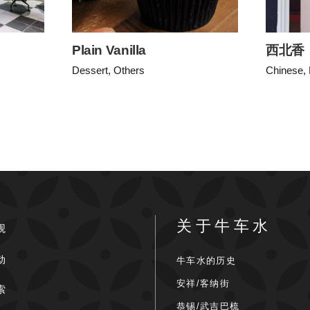
Plain Vanilla
西北香
Dessert, Others
Chinese, 
关于牛车水
观
动
牛车水的历史
安祥/客纳街
索
恭锡/武吉巴梳