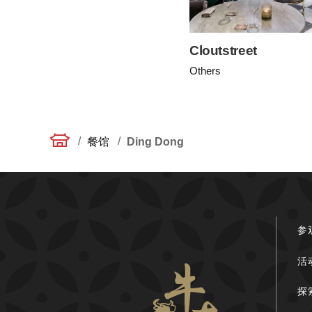
Cloutstreet
Others
/
/
餐馆
Ding Dong
参
活
探