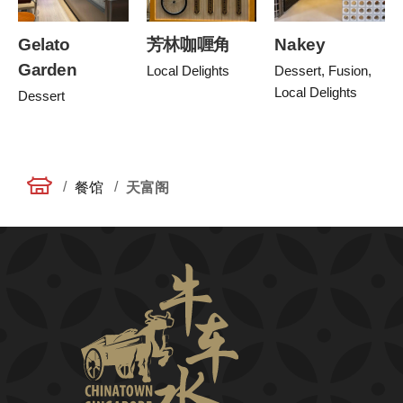
Gelato
芳林咖喱角
Nakey
Garden
Local Delights
Dessert, Fusion,
Local Delights
Dessert
/
/
餐馆
天富阁