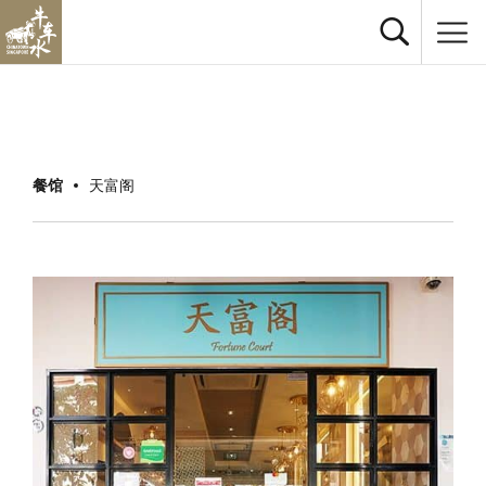
餐馆
天富阁