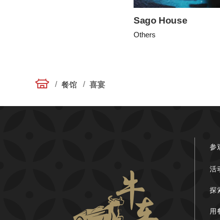
Sago House
Others
/
/
餐馆
喜宴
参
活
探
用