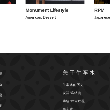
Monument Lifestyle
RPM
American, Dessert
Japanese
关于牛车水
观
动
牛车水的历史
安祥/客纳街
索
恭锡/武吉巴梳
餐
牛车水