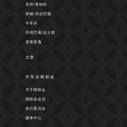
安祥/客纳街
恭锡/武吉巴梳
牛车水
丹戎巴葛/达士敦
直落亚逸
文章
牛车水商联会
关于商联会
商联会会员
执行委员会
媒体中心