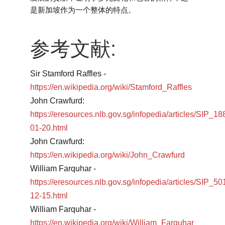
是新加坡作为一个整体的特点。
参考文献:
Sir Stamford Raffles -
https://en.wikipedia.org/wiki/Stamford_Raffles
John Crawfurd:
https://eresources.nlb.gov.sg/infopedia/articles/SIP_1
01-20.html
John Crawfurd:
https://en.wikipedia.org/wiki/John_Crawfurd
William Farquhar -
https://eresources.nlb.gov.sg/infopedia/articles/SIP_5
12-15.html
William Farquhar -
https://en.wikipedia.org/wiki/William_Farquhar