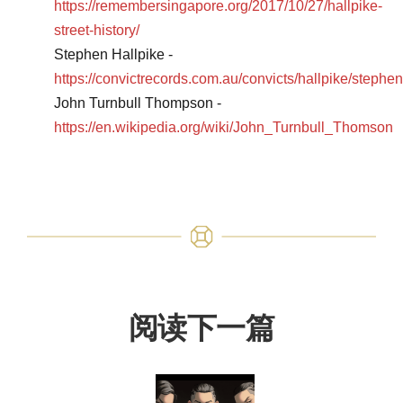
https://remembersingapore.org/2017/10/27/hallpike-
street-history/
Stephen Hallpike -
https://convictrecords.com.au/convicts/hallpike/stephe
John Turnbull Thompson -
https://en.wikipedia.org/wiki/John_Turnbull_Thomson
阅读下一篇