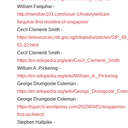
William Farquhar -
http://meridian103.com/issue-1/history/william-
farquhar-first-resident-of-singapore/
Cecil Clementi Smith -
https://eresources.nlb.gov.sg/infopedia/articles/SIP_6
01-22.html
Cecil Clementi Smith -
https://en.wikipedia.org/wiki/Cecil_Clementi_Smith
William A. Pickering -
https://en.wikipedia.org/wiki/William_A._Pickering
George Drumgoole Coleman -
https://en.wikipedia.org/wiki/George_Drumgoole_Col
George Drumgoole Coleman -
https://sgarchi.wordpress.com/2020/04/01/singapores-
first-architect/
Stephen Hallpike -