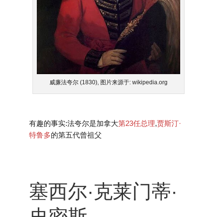
威廉法夸尔 (1830), 图片来源于: wikipedia.org
有趣的事实:法夸尔是加拿大
第23任总理
,
贾斯汀·
特鲁多
的第五代曾祖父
塞西尔·克莱门蒂·
史密斯