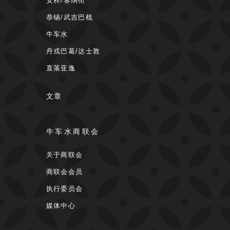
安祥/客纳街
恭锡/武吉巴梳
牛车水
丹戎巴葛/达士敦
直落亚逸
文章
牛车水商联会
关于商联会
商联会会员
执行委员会
媒体中心